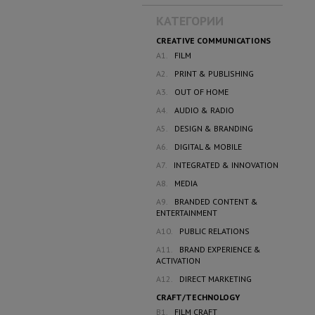
КАТЕГОРИИ
CREATIVE COMMUNICATIONS
A1.
FILM
A2.
PRINT & PUBLISHING
A3.
OUT OF HOME
A4.
AUDIO & RADIO
A5.
DESIGN & BRANDING
A6.
DIGITAL & MOBILE
A7.
INTEGRATED & INNOVATION
A8.
MEDIA
A9.
BRANDED CONTENT &
ENTERTAINMENT
A10.
PUBLIC RELATIONS
A11.
BRAND EXPERIENCE &
ACTIVATION
A12.
DIRECT MARKETING
CRAFT/TECHNOLOGY
B1.
FILM CRAFT