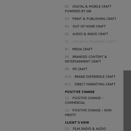
B2.
DIGITAL & MOBILE CRAFT
POWERED BY IAB
B3.
PRINT & PUBLISHING CRAFT
B4.
OUT OF HOME CRAFT
B5.
AUDIO & RADIO CRAFT
B6.
DESIGN & BRANDING CRAFT
B7.
MEDIA CRAFT
B8.
BRANDED CONTENT &
ENTERTAINMENT CRAFT
B9.
PR CRAFT
B10.
BRAND EXPERIENCE CRAFT
B11.
DIRECT MARKETING CRAFT
POSITIVE CHANGE
C1.
POSITIVE CHANGE –
COMMERCIAL
C2.
POSITIVE CHANGE – NON-
PROFIT
CLIENT'S VIEW
D1.
FILM, RADIO & AUDIO