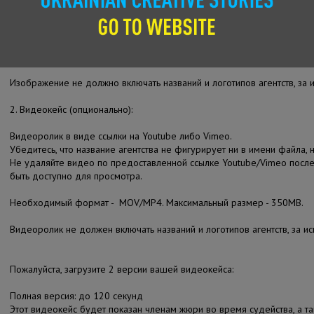
Изображение прикрепляется к конкурсной заявки непосредственно н
Убедитесь, что ваше изображение PRESENTATION IMAGE содержит в
элементы заявленного дизайна.
Изображение не должно включать названий и логотипов агентств, за 
2. Видеокейс (опционально):
Видеоролик в виде ссылки на Youtube либо Vimeo.
Убедитесь, что название агентства не фигурирует ни в имени файла, 
Не удаляйте видео по предоставленной ссылке Youtube/Vimeo посл
быть доступно для просмотра.
Необходимый формат - MOV/MP4. Максимальный размер - 350MB.
Видеоролик не должен включать названий и логотипов агентств, за ис
Пожалуйста, загрузите 2 версии вашей видеокейса:
Полная версия: до 120 секунд
Этот видеокейс будет показан членам жюри во время судейства, а т