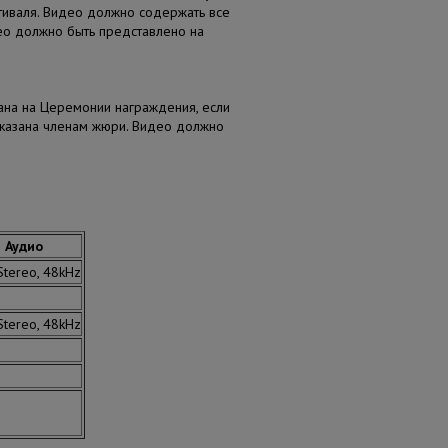
иваля. Видео должно содержать все
ео должно быть представлено на
зана на Церемонии награждения, если
оказана членам жюри. Видео должно
Аудио
Stereo, 48kHz
Stereo, 48kHz