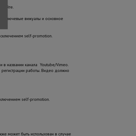
а сайте.
се ключевые вижуалы и основное
исключением self-promotion.
ни в названии канала Youtube/Vimeo.
е регистрации работы. Видео должно
ключением self-promotion.
акже может быть использован в случае