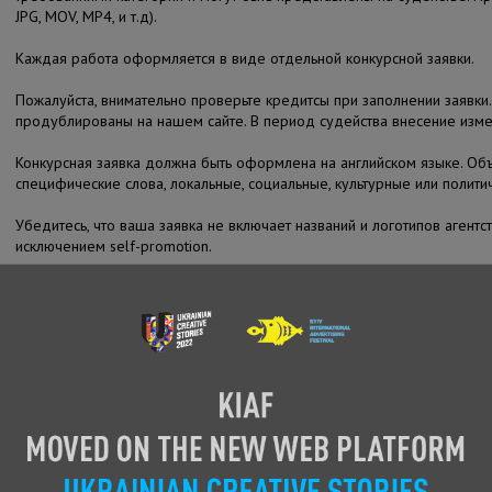
JPG, MOV, MP4, и т.д).
Каждая работа оформляется в виде отдельной конкурсной заявки.
Пожалуйста, внимательно проверьте кредитсы при заполнении заявк
продублированы на нашем сайте. В период судейства внесение изм
Конкурсная заявка должна быть оформлена на английском языке. Об
специфические слова, локальные, социальные, культурные или полити
Убедитесь, что ваша заявка не включает названий и логотипов агентст
исключением self-promotion.
ТЕХНИЧЕСКИЕ ТРЕБОВАНИЯ
Убедитесь, что версия работы, которую вы загрузили, является фина
судейства, а также может быть публично продемонстрирована.
Все работы предоставляются в таком виде:
1. Изображение (PRESENTATION IMAGE) или Одно изображение (digita
JPG, 150 dpi, RGB, A3 size (2480 x 1754 pixels), не более 15MB.