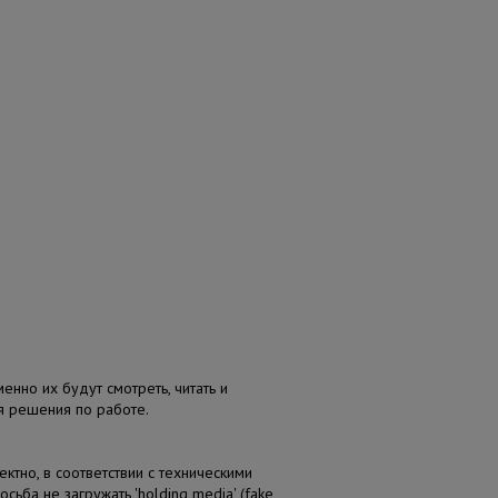
енно их будут смотреть, читать и
ия решения по работе.
ктно, в соответствии с техническими
ьба не загружать 'holding media' (fake