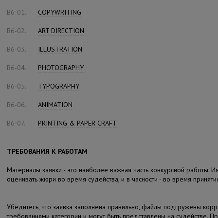
B6-01.
COPYWRITING
B6-02.
ART DIRECTION
B6-03.
ILLUSTRATION
B6-04.
PHOTOGRAPHY
B6-05.
TYPOGRAPHY
B6-06.
ANIMATION
B6-07.
PRINTING & PAPER CRAFT
ТРЕБОВАНИЯ К РАБОТАМ
Материалы заявки - это наиболее важная часть конкурсной работы. Им
оценивать жюри во время судейства, и в часности - во время принят
Убедитесь, что заявка заполнена правильно, файлы подгружены корре
требованиями категории и могут быть представлены на судействе. Прос