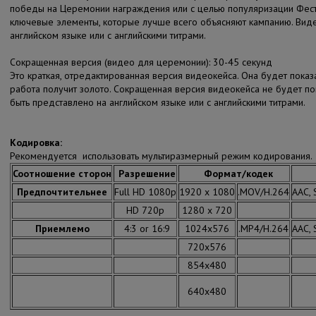
победы на Церемонии награждения или с целью популяризации Фест
ключевые элементы, которые лучше всего объясняют кампанию. Вид
английском языке или с английскими титрами.
Сокращенная версия (видео для церемонии): 30-45 секунд
Это краткая, отредактированная версия видеокейса. Она будет пока
работа получит золото. Сокращенная версия видеокейса не будет п
быть представлено на английском языке или с английскими титрами.
Кодировка:
Рекомендуется использовать мультиразмерный режим кодирования.
Соотношение сторон
Разрешение
Формат/кодек
Предпочтительнее
Full HD 1080p
1920 x 1080
.MOV/H.264
AAC, 
HD 720p
1280 x 720
Приемлемо
4:3 or 16:9
1024x576
.MP4/H.264
AAC, 
720x576
854x480
640x480