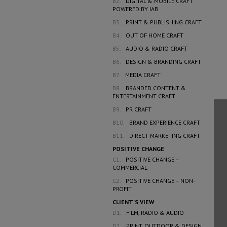
B2.
DIGITAL & MOBILE CRAFT
POWERED BY IAB
B3.
PRINT & PUBLISHING CRAFT
B4.
OUT OF HOME CRAFT
B5.
AUDIO & RADIO CRAFT
B6.
DESIGN & BRANDING CRAFT
B7.
MEDIA CRAFT
B8.
BRANDED CONTENT &
ENTERTAINMENT CRAFT
B9.
PR CRAFT
B10.
BRAND EXPERIENCE CRAFT
B11.
DIRECT MARKETING CRAFT
POSITIVE CHANGE
C1.
POSITIVE CHANGE –
COMMERCIAL
C2.
POSITIVE CHANGE – NON-
PROFIT
CLIENT'S VIEW
D1.
FILM, RADIO & AUDIO
D2.
PRINT, OUTDOOR & DESIGN