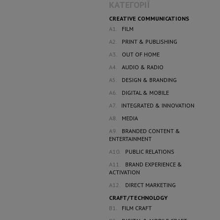
КАТЕГОРІЇ
CREATIVE COMMUNICATIONS
A1.
FILM
A2.
PRINT & PUBLISHING
A3.
OUT OF HOME
A4.
AUDIO & RADIO
A5.
DESIGN & BRANDING
A6.
DIGITAL & MOBILE
A7.
INTEGRATED & INNOVATION
A8.
MEDIA
A9.
BRANDED CONTENT &
ENTERTAINMENT
A10.
PUBLIC RELATIONS
A11.
BRAND EXPERIENCE &
ACTIVATION
A12.
DIRECT MARKETING
CRAFT/TECHNOLOGY
B1.
FILM CRAFT