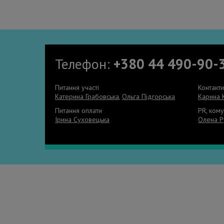
Телефон:
+380 44 490-90-
Питання участі
Контакт
Катерина Грабовська
,
Ольга Підгорська
Карина 
Питання оплати
PR, кому
Ірина Суховецька
Олена Р