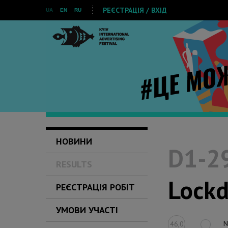
РЕЄСТРАЦІЯ / ВХІД
UA
EN
RU
НОВИНИ
D1-29
RESULTS
Lock
РЕЄСТРАЦІЯ РОБІТ
УМОВИ УЧАСТІ
N
46,0