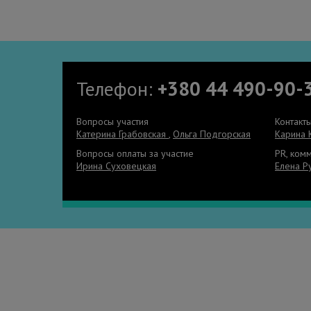
Телефон:
+380 44 490-90-
Вопросы участия
Контакт
Катерина Грабовская
,
Ольга Подгорская
Карина 
Вопросы оплаты за участие
PR, ком
Ирина Суховецкая
Елена Р