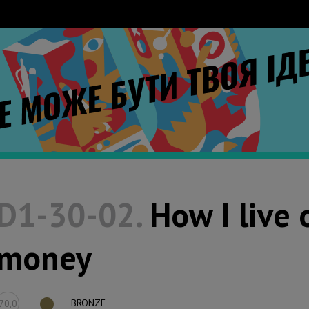
D1-30-02.
How I live 
money
BRONZE
70,0