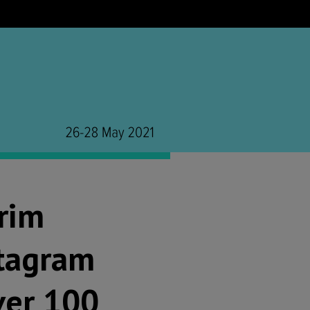
rim
stagram
ver 100