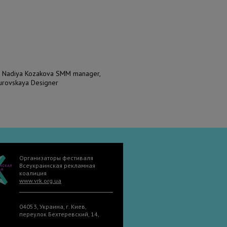
, Nadiya Kozakova SMM manager,
urovskaya Designer
Организаторы фестиваля
Всеукраинская рекламная
коалиция
www.vrk.org.ua
04053, Украина, г. Киев,
переулок Бехтеревский, 14,