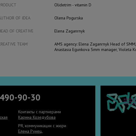
PRODUCT
Olidetrim - vitamin D
AUTHOR OF IDEA
Olena Pogurska
HEAD OF CREATIVE
Elena Zaganrnyk
CREATIVE TEAM
AMS agency: Elena Zaganrnyk Head of SMM
Anastasia Egunkova Smm manager, Violeta K
 490-90-30
Контакты с партнерами
ская
Карина Козедубова
PR, коммуникации с жюри
Елена Рунец
,