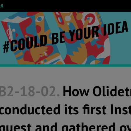
ОД
B2-18-02.
How Olidet
conducted its first In
quest and gathered o