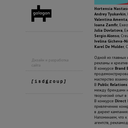
Hortensia Nastas
Andrey Tyukavkin
,
Valentina Amenta
Ioana Zamfir
, Exe
Julia Dovlatova
, E
Sergio Alonso
, Cre
Ivelina Gicheva-N
Karel De Mulder
, 
Одной из главных 
Дизайн и разработка
рекламы и креати
сайта
В конкурсе
Brand 
продемонстрирова
мастерство взаимо
В
Public Relations
между брендами и 
творческий опыт в
В конкурсе
Direct
привлечению конкр
в директ кампания
Напоминаем, что к
агентств, рекламо