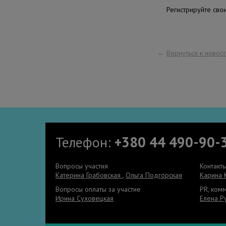
Регистрируйте сво
←
Вернуться к новос
Телефон:
+380 44 490-90-
Вопросы участия
Контакт
Катерина Грабовская
,
Ольга Подгорская
Карина 
Вопросы оплаты за участие
PR, ком
Ирина Суховецкая
Елена Р