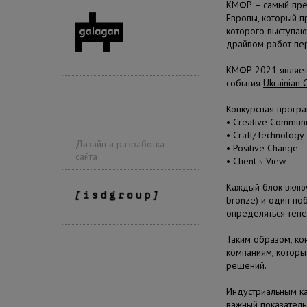
КМФР – самый пре
Европы, который п
которого выступаю
драйвом работ пе
КМФР 2021 являетс
события
Ukrainian 
Конкурсная програ
• Creative Communi
• Craft/Technology
Дизайн и разработка
• Positive Change
сайта
• Client`s View
Каждый блок включа
bronze) и один поб
определяться тепе
Таким образом, ко
компаниям, которы
решений.
Индустриальным ка
важный показатель 