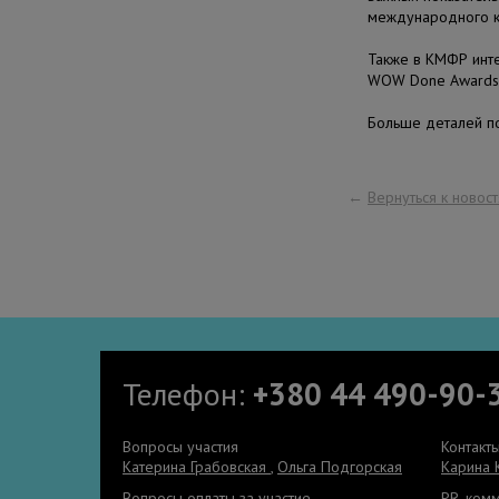
международного к
Также в КМФР инте
WOW Done Awards
Больше деталей по
←
Вернуться к новос
Телефон:
+380 44 490-90-
Вопросы участия
Контакт
Катерина Грабовская
,
Ольга Подгорская
Карина 
Вопросы оплаты за участие
PR, ком