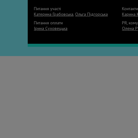
Питання участі
Контакт
Катерина Грабовська
,
Ольга Підгорська
Карина 
Питання оплати
PR, кому
Ірина Суховецька
Олена Р