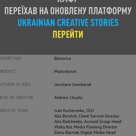
CASE FILM
ENTRANT
NCG DIEVO
ADVERTISER
Bionorica
PRODUCT
Mastodynon
AUTHOR OF IDEA
Iaroslava Goncharuk
HEAD OF CREATIVE
Andrew Chuyko
CREATIVE TEAM
Ivan Kucherenko, CEO
Alla Borshch, Client Service Director
Alla Radchenko, Account Group Head
Vitaliy Kot, Media Planning Director
Elena Barmak, Digital Media Head