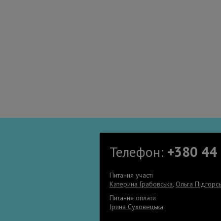
Телефон:
+380 44
Питання участі
Катерина Грабовська
,
Ольга Підгорс
Питання оплати
Ірина Суховецька