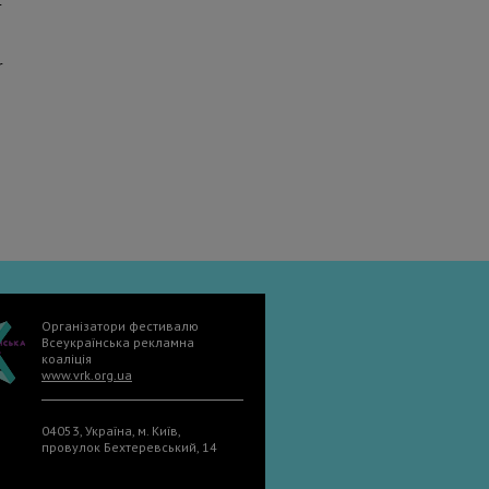
r
r
Організатори фестивалю
Всеукраїнська рекламна
коаліція
www.vrk.org.ua
04053, Україна, м. Київ,
провулок Бехтеревський, 14