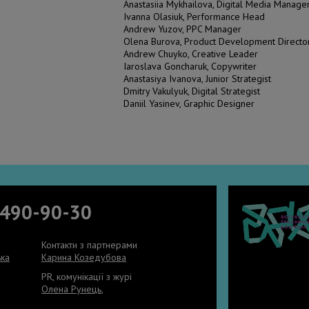
Anastasiia Mykhailova, Digital Media Manage
Ivanna Olasiuk, Performance Head
Andrew Yuzov, PPC Manager
Olena Burova, Product Development Directo
Andrew Chuyko, Creative Leader
Iaroslava Goncharuk, Copywriter
Anastasiya Ivanova, Junior Strategist
Dmitry Vakulyuk, Digital Strategist
Daniil Yasinev, Graphic Designer
 490-90-30
Контакти з партнерами
ька
Карина Козедубова
PR, комунікації з журі
Олена Рунець
,