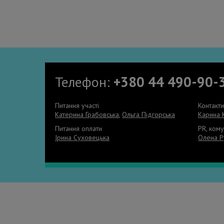
Телефон:
+380 44 490-90-
Питання участі
Контакт
Катерина Грабовська
,
Ольга Підгорська
Карина 
Питання оплати
PR, кому
Ірина Суховецька
Олена Р