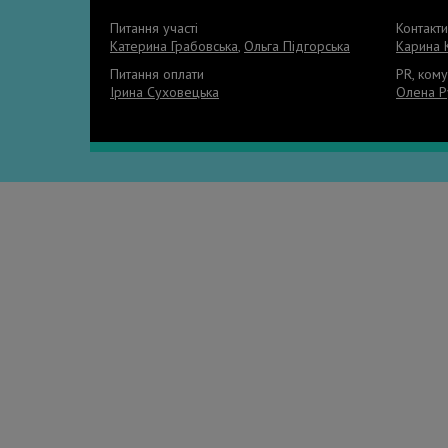
Питання участі
Контакт
Катерина Грабовська
,
Ольга Підгорська
Карина 
Питання оплати
PR, кому
Ірина Суховецька
Олена Р