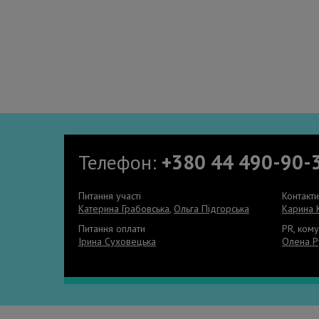
Телефон:
+380 44 490-90-
Питання участі
Контакт
Катерина Грабовська
,
Ольга Підгорська
Карина 
Питання оплати
PR, кому
Ірина Суховецька
Олена Р