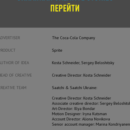
CASE FILM
ENTRANT
Saatchi&Saatchi Ukraine
ADVERTISER
The Coca-Cola Company
PRODUCT
Sprite
AUTHOR OF IDEA
Kosta Schneider, Sergey Beloshitsky
HEAD OF CREATIVE
Creative Director: Kosta Schneider
CREATIVE TEAM
Saatchi & Saatchi Ukraine:
Creative Director: Kosta Schneider
Associate creative director: Sergey Beloshits
Art-Director: Illya Bondar
Motion Designer: Iryna Kutsman
Account Director: Aliona Novikova
Senior account manager: Marina Kondriyane