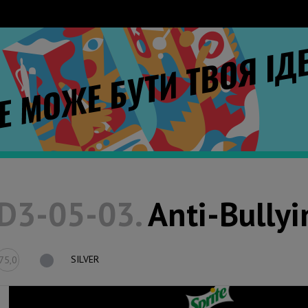
D3-05-03.
Anti-Bullyi
SILVER
75,0