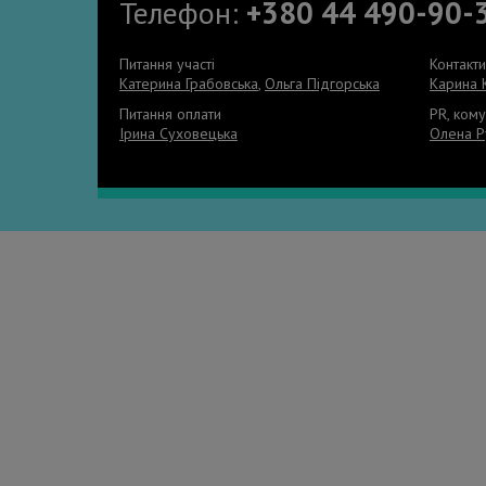
Телефон:
+380 44 490-90-
Питання участі
Контакт
Катерина Грабовська
,
Ольга Підгорська
Карина 
Питання оплати
PR, кому
Ірина Суховецька
Олена Р