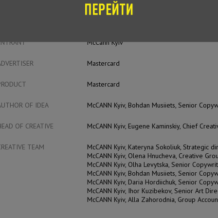
CASE FILM
PRIMA
ENTRANT
McCann Kyiv
ADVERTISER
Mastercard
PRODUCT
Mastercard
AUTHOR OF IDEA
McCANN Kyiv, Bohdan Musiiets, Senior Copyw
HEAD OF CREATIVE
McCANN Kyiv, Eugene Kaminskiy, Chief Creati
CREATIVE TEAM
McCANN Kyiv, Kateryna Sokoliuk, Strategic di
McCANN Kyiv, Olena Hnucheva, Creative Gr
McCANN Kyiv, Olha Levytska, Senior Copywri
McCANN Kyiv, Bohdan Musiiets, Senior Copyw
McCANN Kyiv, Daria Hordiichuk, Senior Copyw
McCANN Kyiv, Ihor Kuzibekov, Senior Art Dire
McCANN Kyiv, Alla Zahorodnia, Group Account