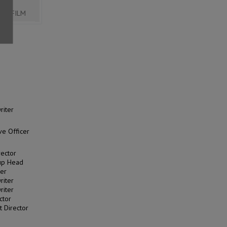
RY FILM
riter
ve Officer
rector
oup Head
ter
riter
riter
ctor
 Director