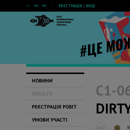
РЕЄСТРАЦІЯ / ВХІД
UA
EN
RU
НОВИНИ
C1-06
RESULTS
DIRT
РЕЄСТРАЦІЯ РОБІТ
УМОВИ УЧАСТІ
B
64,2