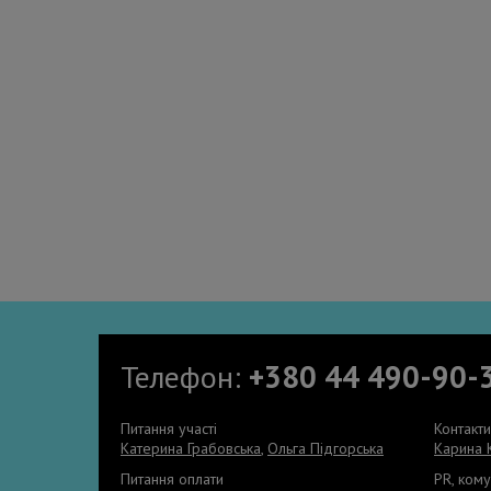
Телефон:
+380 44 490-90-
Питання участі
Контакт
Катерина Грабовська
,
Ольга Підгорська
Карина 
Питання оплати
PR, кому