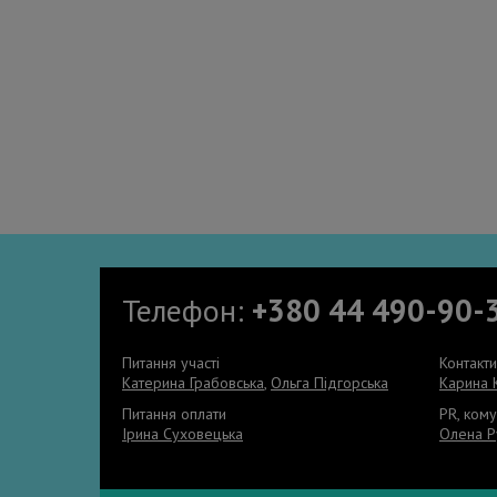
Телефон:
+380 44 490-90-
Питання участі
Контакт
Катерина Грабовська
,
Ольга Підгорська
Карина 
Питання оплати
PR, кому
Ірина Суховецька
Олена Р