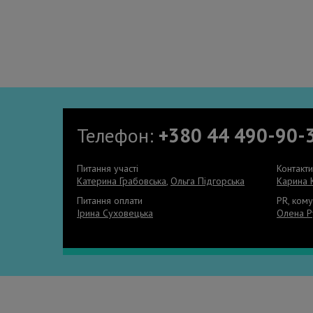
Телефон:
+380 44 490-90-
Питання участі
Контакт
Катерина Грабовська
,
Ольга Підгорська
Карина 
Питання оплати
PR, кому
Ірина Суховецька
Олена Р