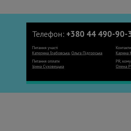
Телефон:
+380 44 490-90-
Питання участі
Контакт
Катерина Грабовська
,
Ольга Підгорська
Карина 
Питання оплати
PR, кому
Ірина Суховецька
Олена Р