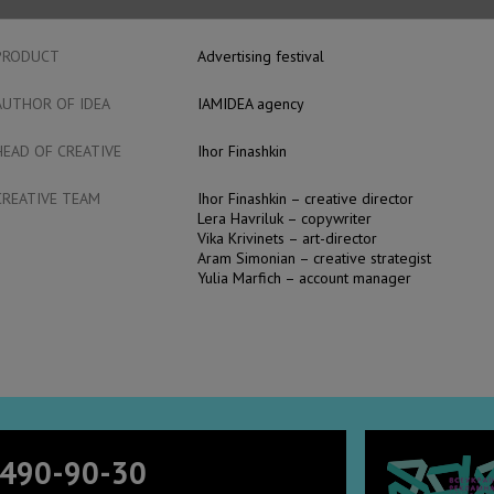
ADVERTISER
Ukrainian Creative Stories
PRODUCT
Advertising festival
AUTHOR OF IDEA
IAMIDEA agency
HEAD OF CREATIVE
Ihor Finashkin
CREATIVE TEAM
Ihor Finashkin – creative director
Lera Havriluk – copywriter
Vika Krivinets – art-director
Aram Simonian – creative strategist
Yulia Marfich – account manager
 490-90-30