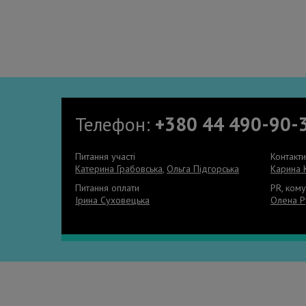
Телефон:
+380 44 490-90-
Питання участі
Контакт
Катерина Грабовська
,
Ольга Підгорська
Карина 
Питання оплати
PR, кому
Ірина Суховецька
Олена Р