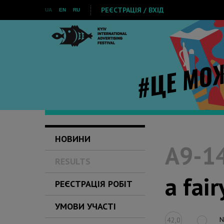
РЕЄСТРАЦІЯ / ВХІД
UA
EN
RU
НОВИНИ
A9-14
RESULTS
a fair
РЕЄСТРАЦІЯ РОБІТ
УМОВИ УЧАСТІ
N
42,0