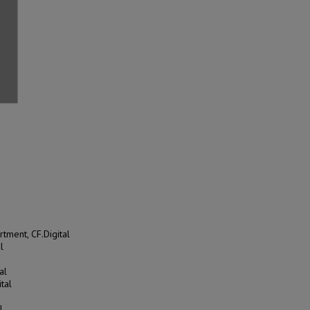
ment, CF.Digital
l
al
tal
l