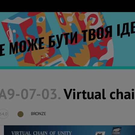
A9-07-03.
Virtual chai
BRONZE
64,0