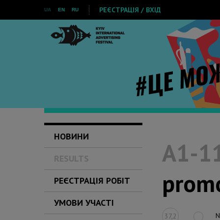
РЕЄСТРАЦІЯ / ВХІД
UA
EN
RU
НОВИНИ
A1-11
RESULTS
prom
РЕЄСТРАЦІЯ РОБІТ
УМОВИ УЧАСТІ
N
37,2