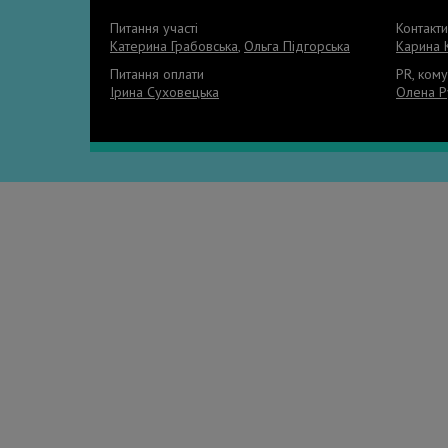
Питання участі
Контакт
Катерина Грабовська
,
Ольга Підгорська
Карина 
Питання оплати
PR, кому
Ірина Суховецька
Олена Р