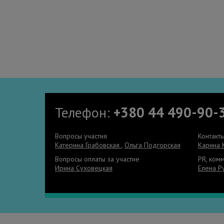
Телефон:
+380 44 490-90-
Вопросы участия
Контакт
Катерина Грабовская
,
Ольга Подгорская
Карина 
Вопросы оплаты за участие
PR, ком
Ирина Суховецкая
Елена Р