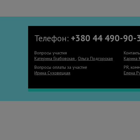
Телефон:
+380 44 490-90-
Вопросы участия
Контакт
Катерина Грабовская
,
Ольга Подгорская
Карина 
Вопросы оплаты за участие
PR, ком
Ирина Суховецкая
Елена Р